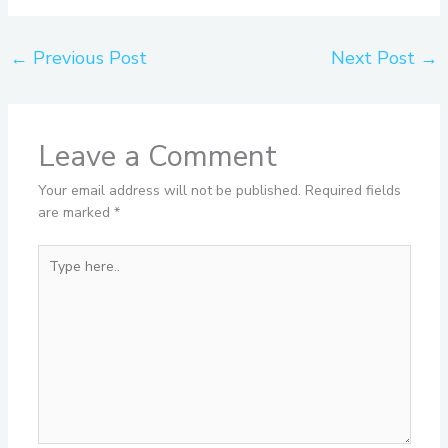
←
Previous Post
Next Post
→
Leave a Comment
Your email address will not be published.
Required fields
are marked
*
Type
here..