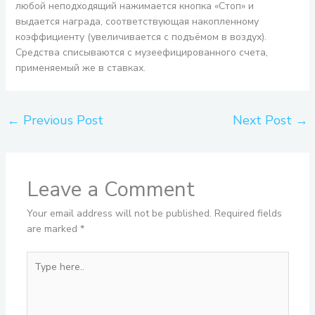
любой неподходящий нажимается кнопка «Стоп» и
выдается награда, соответствующая накопленному
коэффициенту (увеличивается с подъёмом в воздух).
Средства списываются с музеефицированного счета,
применяемый же в ставках.
←
Previous Post
Next Post
→
Leave a Comment
Your email address will not be published.
Required fields
are marked
*
Type
here..