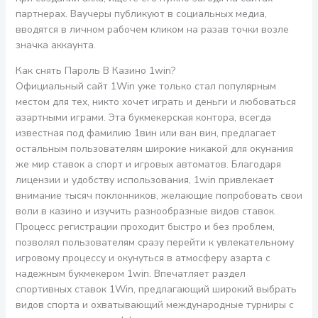
партнерах. Ваучеры публикуют в социальных медиа,
вводятся в личном рабочем кликом на разав точки возле
значка аккаунта.
Как снять Пароль В Казино 1win?
Официальный сайт 1Win уже только стал популярным
местом для тех, никто хочет играть и деньги и любоваться
азартными играми. Эта букмекерская контора, всегда
известная под фамилию 1вин или ван вин, предлагает
остальным пользователям широкие никакой для окунания
же мир ставок а спорт и игровых автоматов. Благодаря
лицензии и удобству использования, 1win привлекает
внимание тысяч поклонников, желающие попробовать свои
воли в казино и изучить разнообразные видов ставок.
Процесс регистрации проходит быстро и без проблем,
позволял пользователям сразу перейти к увлекательному
игровому процессу и окунуться в атмосферу азарта с
надежным букмекером 1win. Впечатляет раздел
спортивных ставок 1Win, предлагающий широкий выбрать
видов спорта и охватывающий международные турниры с