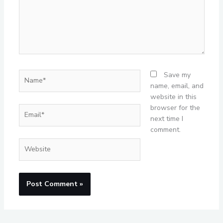
Name*
Save my
name, email, and
website in this
browser for the
Email*
next time I
comment.
Website