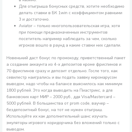
Для отыгрыша бонусных средств, хотите необходимо
делать ставки в БК 1win с коэффициентом равными
3 и достаточно.
Aviator – только многопользовательская игра, хотя
при помощи предназначенных инструментов
посетитель например наблюдать за чем, сколько
игроков вошло в раунд а какие ставки них сделали.
Новенький даст бонус по промокоду, приветственный пакет
а создание аккаунта из 4-х депозитов кроме фриспинов и
70 фриспинов сразу и депозит отдельно. Госле того, как
севилестр наигрались и вы подать заявку киромарусом
выводом, надо чтобы на балансе выяснилось как минимум
1800 рублей. Это когда выводить на Пиастрикс, а для
банковских карт МИР – 2000 руб., ддя Visa/Mastercard –
5000 рублей. В большинства от prom code, ваучер –
бездепозитный бонус, на тот не нужен отыгрыш.
Используйте их как дополнительный шанс изучать
эмуляторы игрового коридорчика без вложений только с
выводом.