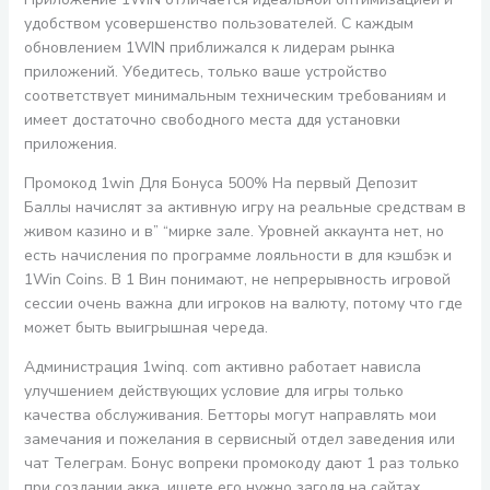
удобством усовершенство пользователей. С каждым
обновлением 1WIN приближался к лидерам рынка
приложений. Убедитесь, только ваше устройство
соответствует минимальным техническим требованиям и
имеет достаточно свободного места ддя установки
приложения.
Промокод 1win Для Бонуса 500% На первый Депозит
Баллы начислят за активную игру на реальные средствам в
живом казино и в” “мирке зале. Уровней аккаунта нет, но
есть начисления по программе лояльности в для кэшбэк и
1Win Coins. В 1 Вин понимают, не непрерывность игровой
сессии очень важна дли игроков на валюту, потому что где
может быть выигрышная череда.
Администрация 1winq. com активно работает нависла
улучшением действующих условие для игры только
качества обслуживания. Бетторы могут направлять мои
замечания и пожелания в сервисный отдел заведения или
чат Телеграм. Бонус вопреки промокоду дают 1 раз только
при создании акка, ищете его нужно загодя на сайтах