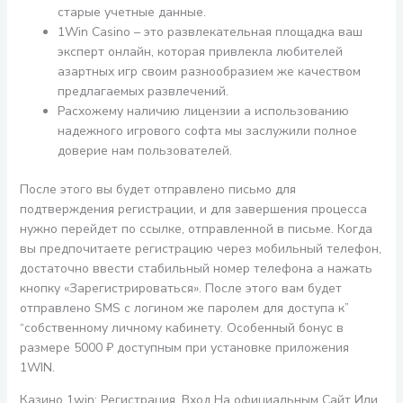
старые учетные данные.
1Win Casino – это развлекательная площадка ваш
эксперт онлайн, которая привлекла любителей
азартных игр своим разнообразием же качеством
предлагаемых развлечений.
Расхожему наличию лицензии а использованию
надежного игрового софта мы заслужили полное
доверие нам пользователей.
После этого вы будет отправлено письмо для
подтверждения регистрации, и для завершения процесса
нужно перейдет по ссылке, отправленной в письме. Когда
вы предпочитаете регистрацию через мобильный телефон,
достаточно ввести стабильный номер телефона а нажать
кнопку «Зарегистрироваться». После этого вам будет
отправлено SMS с логином же паролем для доступа к”
“собственному личному кабинету. Особенный бонус в
размере 5000 ₽ доступным при установке приложения
1WIN.
Казино 1win: Регистрация, Вход На официальным Сайт Или