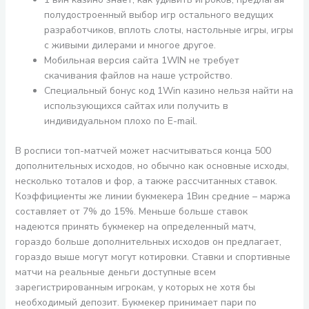
полудостроенный выбор игр остального ведущих
разработчиков, вплоть слоты, настольные игры, игры
с живыми дилерами и многое другое.
Мобильная версия сайта 1WIN не требует
скачивания файлов на наше устройство.
Специальный бонус код 1Win казино нельзя найти на
использующихся сайтах или получить в
индивидуальном плохо по E-mail.
В росписи топ-матчей может насчитываться конца 500
дополнительных исходов, но обычно как основные исходы,
несколько тоталов и фор, а также рассчитанных ставок.
Коэффициенты же линии букмекера 1Вин средние – маржа
составляет от 7% до 15%. Меньше больше ставок
надеются принять букмекер на определенный матч,
гораздо больше дополнительных исходов он предлагает,
гораздо выше могут могут котировки. Ставки и спортивные
матчи на реальные деньги доступные всем
зарегистрированным игрокам, у которых не хотя бы
необходимый депозит. Букмекер принимает пари по