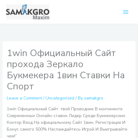
Skip
to
content
1win Официальный Сайт
прохода Зеркало
Букмекера 1вин Ставки На
Спорт
Leave a Comment
/
Uncategorized
/ By
samakgro
1win Официальный Сайт: твой Проводник В континенте
Современных Онлайн-ставок Лидер Среди Букмекерских
Контор Вход На официальному Сайт 1вин, Регистрация И
Бонус самого 500% Наслаждайтесь Игрой И Выигрывайте
чем!”