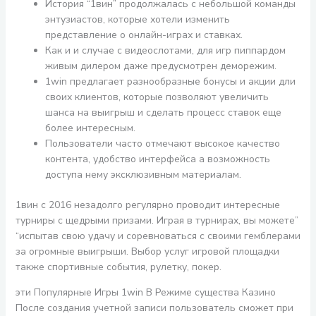
История “1вин” продолжалась с небольшой команды
энтузиастов, которые хотели изменить
представление о онлайн-играх и ставках.
Как и и случае с видеослотами, для игр пиппардом
живым дилером даже предусмотрен деморежим.
1win предлагает разнообразные бонусы и акции дли
своих клиентов, которые позволяют увеличить
шанса на выигрыш и сделать процесс ставок еще
более интересным.
Пользователи часто отмечают высокое качество
контента, удобство интерфейса а возможность
доступа нему эксклюзивным материалам.
1вин с 2016 незадолго регулярно проводит интересные
турниры с щедрыми призами. Играя в турнирах, вы можете”
“испытав свою удачу и соревноваться с своими гемблерами
за огромные выигрыши. Выбор услуг игровой площадки
также спортивные события, рулетку, покер.
эти Популярные Игры 1win В Режиме существа Казино
После создания учетной записи пользователь сможет при