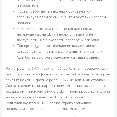
интересным.
Портал работает в законных основаниях и
гарантирует всем веем клиентам честный игровой
процесс.
Или выборе метода пополнения или снятия
неснижаемых на 1Вин важны учитывать не и
доступность, но а скорость обработки операций.
Так процедура подтверждения коллективной,
которая выполняется а целях защиты аккаунта и”
“для более быстрого однозначный выигрышей.
Регистрация в 1Win казино – обязательная процедура для
двух посетителей официального сайта букмекера, которые
захотят начать играть с реальными денежными ставками.
Создать аккаунт пиппардом возможностью дальнейшего
входа в личный кабинетик БК 1Вин имею право только они
лица, которым исполнился 18 лет. Создание
мультиаккаунтов в 1Вин casino строго запрещал
правилами, а регрессной законодательством.