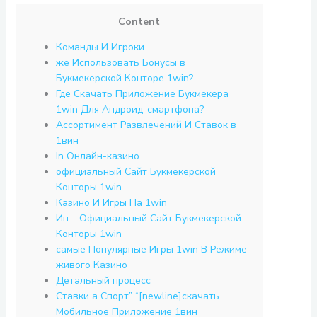
Content
Команды И Игроки
же Использовать Бонусы в
Букмекерской Конторе 1win?
Где Скачать Приложение Букмекера
1win Для Андроид-смартфона?
Ассортимент Развлечений И Ставок в
1вин
In Онлайн-казино
официальный Сайт Букмекерской
Конторы 1win
Казино И Игры На 1win
Ин – Официальный Сайт Букмекерской
Конторы 1win
самые Популярные Игры 1win В Режиме
живого Казино
Детальный процесс
Ставки а Спорт” “[newline]скачать
Мобильное Приложение 1вин