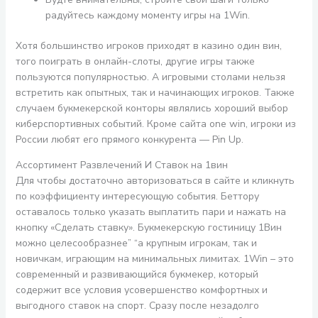
радуйтес͏ь каждому моменту игры на 1Win.
Хотя большинство игроков приходят в казино один вин,
того поиграть в онлайн-слоты, другие игры также
пользуются популярностью. А игровыми столами нельзя
встретить как опытных, так и начинающих игроков. Также
случаем букмекерской конторы являлись хороший выбор
киберспортивных событий. Кроме сайта one win, игроки из
России любят его прямого конкурента — Pin Up.
Ассортимент Развлечений И Ставок на 1вин
Для чтобы достаточно авторизоваться в сайте и кликнуть
по коэффициенту интересующую события. Беттору
оставалось только указать выплатить пари и нажать на
кнопку «Сделать ставку». Букмекерскую гостиницу 1Вин
можно целесообразнее” “а крупным игрокам, так и
новичкам, играющим на минимальных лимитах. 1Win – это
современный и развивающийся букмекер, который
содержит все условия усовершенство комфортных и
выгодного ставок на спорт. Сразу после незадолго