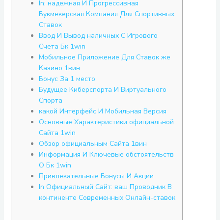
In: надежная И Прогрессивная
Букмекерская Компания Для Спортивных
Ставок
Ввод И Вывод наличных С Игрового
Счета Бк 1win
Мобильное Приложение Для Ставок же
Казино 1вин
Бонус За 1 место
Б͏удущее Киберспо͏рта И Виртуального
Спорта
какой Интерфейс И Мобильная Версия
Основные Характеристики официальной
Сайта 1win
Обзор официальным Сайта 1вин
Информация И Ключевые обстоятельств
О Бк 1win
Привлекательные Бонусы И Акции
In Официальный Сайт: ваш Проводник В
континенте Современных Онлайн-ставок