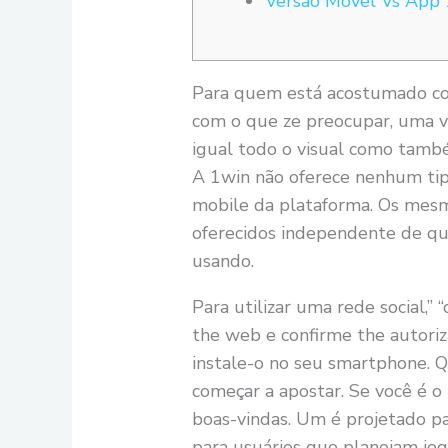
Versão Móvel Vs App
Para quem está acostumado co
com o que ze preocupar, uma v
igual todo o visual como tamb
A 1win não oferece nenhum tip
mobile da plataforma. Os mes
oferecidos independente de qua
usando.
Para utilizar uma rede social,”
the web e confirme the autoriza
instale-o no seu smartphone. Q
começar a apostar. Se você é o
boas-vindas. Um é projetado pa
para usuários que planejam joga