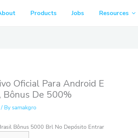
About
Products
Jobs
Resources
ivo Oficial Para Android E
e, Bônus De 500%
/ By
samakgro
rasil Bônus 5000 Brl No Depósito Entrar