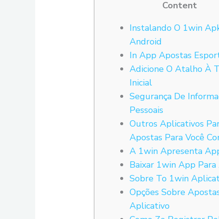
Content
Instalando O 1win Ap
Android
In App Apostas Esport
Adicione O Atalho À 
Inicial
Segurança De Informa
Pessoais
Outros Aplicativos Pa
Apostas Para Você Co
A 1win Apresenta Ap
Baixar 1win App Para
Sobre To 1win Aplicat
Opções Sobre Aposta
Aplicativo