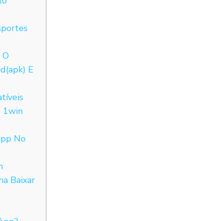
lo
sportes
r O
id(apk) E
tíveis
o 1win
App No
m
na Baixar