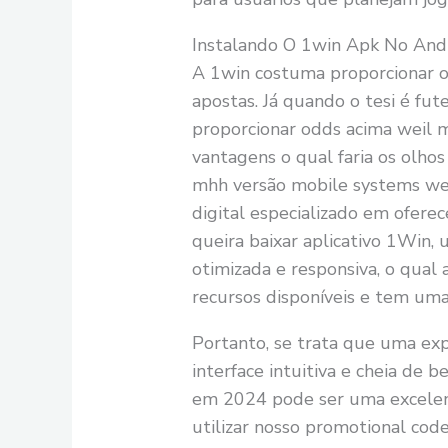
Instalando O 1win Apk No And
A 1win costuma proporcionar o
apostas. Já quando o tesi é fu
proporcionar odds acima weil 
vantagens o qual faria os olho
mhh versão mobile systems web
digital especializado em ofere
queira baixar aplicativo 1Win,
otimizada e responsiva, o qual 
recursos disponíveis e tem uma
Portanto, se trata que uma ex
interface intuitiva e cheia de b
em 2024 pode ser uma excelen
utilizar nosso promotional co