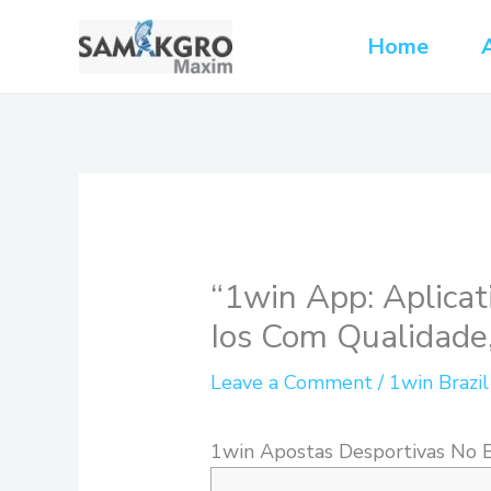
Skip
Home
to
content
“1win App: Aplicat
Ios Com Qualidad
Leave a Comment
/
1win Brazil
1win Apostas Desportivas No B